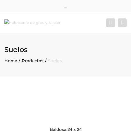
×
Términos y condiciones
Close
top
Togg
Search
bar
navi
Suelos
Home
Productos
Suelos
Baldosa 24 x 24