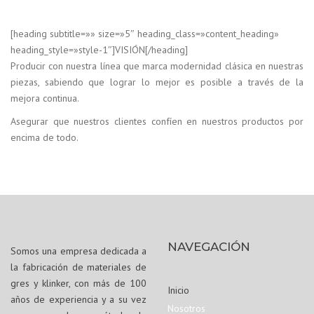
[heading subtitle=»» size=»5″ heading_class=»content_heading»
heading_style=»style-1″]VISIÓN[/heading]
Producir con nuestra línea que marca modernidad clásica en nuestras
piezas, sabiendo que lograr lo mejor es posible a través de la
mejora continua.
Asegurar que nuestros clientes confíen en nuestros productos por
encima de todo.
NAVEGACIÓN
Somos una empresa dedicada a
la fabricación de materiales de
gres y klinker, con más de 100
Inicio
años de experiencia y a su vez
Nosotros