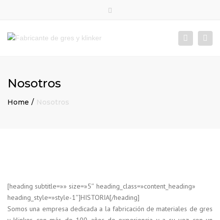
×
Términos y condiciones
Close
top
Togg
Search
bar
navi
Nosotros
Home
Nosotros
[heading subtitle=»» size=»5″ heading_class=»content_heading»
heading_style=»style-1″]HISTORIA[/heading]
Somos una empresa dedicada a la fabricación de materiales de gres
y klinker, con más de 100 años de experiencia y a su vez con un