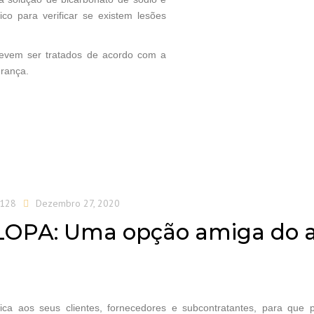
co para verificar se existem lesões
evem ser tratados de acordo com a
rança.
S128
Dezembro 27, 2020
 DALOPA: Uma opção amiga do
ca aos seus clientes, fornecedores e subcontratantes, para que