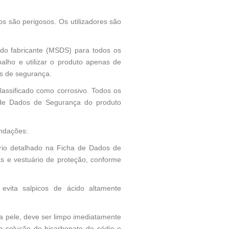
os são perigosos. Os utilizadores são
do fabricante (MSDS) para todos os
balho e utilizar o produto apenas de
os de segurança.
classificado como corrosivo. Todos os
a de Dados de Segurança do produto
endações:
rio detalhado na Ficha de Dados de
vas e vestuário de proteção, conforme
 evita salpicos de ácido altamente
a pele, deve ser limpo imediatamente
a solução de bicarbonato de sódio e