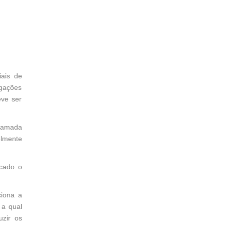
iais de
igações
eve ser
 camada
elmente
ocado o
ciona a
 a qual
uzir os