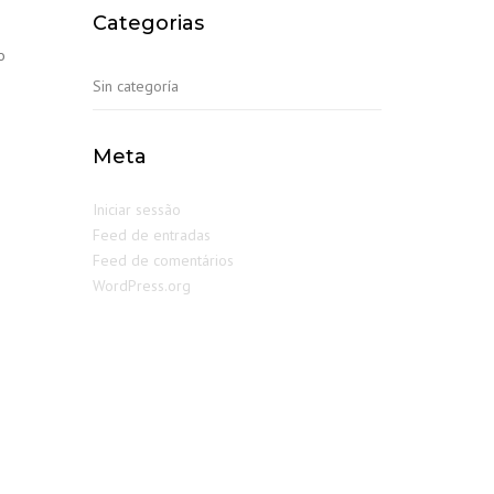
Categorias
o
Sin categoría
Meta
Iniciar sessão
Feed de entradas
Feed de comentários
WordPress.org