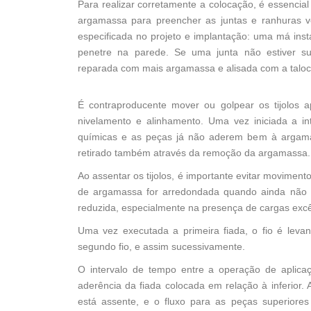
Para realizar corretamente a colocação, é essencial
argamassa para preencher as juntas e ranhuras v
especificada no projeto e implantação: uma má ins
penetre na parede. Se uma junta não estiver su
reparada com mais argamassa e alisada com a taloc
É contraproducente mover ou golpear os tijolos a
nivelamento e alinhamento. Uma vez iniciada a i
químicas e as peças já não aderem bem à argamassa
retirado também através da remoção da argamassa.
Ao assentar os tijolos, é importante evitar movimen
de argamassa for arredondada quando ainda não t
reduzida, especialmente na presença de cargas excênt
Uma vez executada a primeira fiada, o fio é leva
segundo fio, e assim sucessivamente.
O intervalo de tempo entre a operação de aplic
aderência da fiada colocada em relação à inferior.
está assente, e o fluxo para as peças superiore