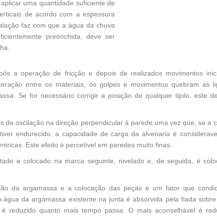
 aplicar uma quantidade suficiente de
erticais de acordo com a espessura
talação faz com que a água da chuva
ficientemente preenchida, deve ser
ha.
pós a operação de fricção e depois de realizados movimentos inic
nteração entre os materiais, os golpes e movimentos quebram as l
. Se for necessário corrigir a posição de qualquer tijolo, este d
tos de oscilação na direção perpendicular à parede uma vez que, se a
iver endurecido, a capacidade de carga da alvenaria é considerav
ricas. Este efeito é percetível em paredes muito finas.
ntado e colocado na marca seguinte, nivelado e, de seguida, é col
ação da argamassa e a colocação das peças é um fator que condi
 A água da argamassa existente na junta é absorvida pela fiada sobre
s é reduzido quanto mais tempo passa. O mais aconselhável é red