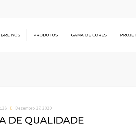
OBRE NÓS
PRODUTOS
GAMA DE CORES
PROJE
TIJOLOS
GALERIA INTERATIVA
PAVIMENTOS
PEÇAS ESPECIAIS
FACHADA VENTILADA
S128
Dezembro 27, 2020
ICA DE QUALIDADE