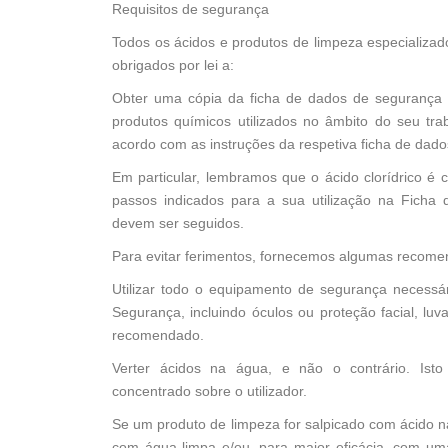
Requisitos de segurança
Todos os ácidos e produtos de limpeza especializad
obrigados por lei a:
Obter uma cópia da ficha de dados de segurança 
produtos químicos utilizados no âmbito do seu tra
acordo com as instruções da respetiva ficha de dad
Em particular, lembramos que o ácido clorídrico é 
passos indicados para a sua utilização na Fich
devem ser seguidos.
Para evitar ferimentos, fornecemos algumas recom
Utilizar todo o equipamento de segurança necessá
Segurança, incluindo óculos ou proteção facial, lu
recomendado.
Verter ácidos na água, e não o contrário. Isto
concentrado sobre o utilizador.
Se um produto de limpeza for salpicado com ácido n
com água limpa e/ou, para maior eficácia, com um