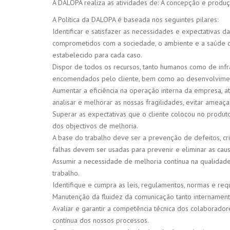
A DALOPA realiza as atividades de: A concepção e produçã
A Política da DALOPA é baseada nos seguintes pilares:
Identificar e satisfazer as necessidades e expectativas 
comprometidos com a sociedade, o ambiente e a saúde d
estabelecido para cada caso.
Dispor de todos os recursos, tanto humanos como de infr
encomendados pelo cliente, bem como ao desenvolvimen
Aumentar a eficiência na operação interna da empresa, 
analisar e melhorar as nossas fragilidades, evitar ameaç
Superar as expectativas que o cliente colocou no produ
dos objectivos de melhoria.
A base do trabalho deve ser a prevenção de defeitos, cr
falhas devem ser usadas para prevenir e eliminar as cau
Assumir a necessidade de melhoria contínua na qualidad
trabalho.
Identifique e cumpra as leis, regulamentos, normas e requis
Manutenção da fluidez da comunicação tanto internament
Avaliar e garantir a competência técnica dos colaborad
contínua dos nossos processos.