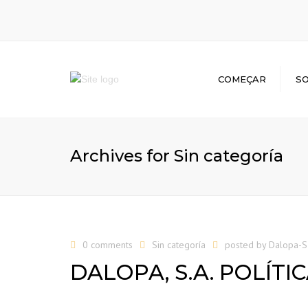
COMEÇAR
S
Archives for Sin categoría
0 comments
Sin categoría
posted by
Dalopa-
DALOPA, S.A. POLÍT