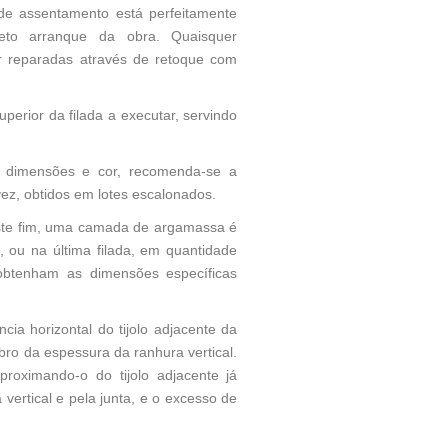
ie de assentamento está perfeitamente
eto arranque da obra. Quaisquer
er reparadas através de retoque com
perior da filada a executar, servindo
 dimensões e cor, recomenda-se a
 vez, obtidos em lotes escalonados.
 este fim, uma camada de argamassa é
 ou na última filada, em quantidade
 obtenham as dimensões específicas
cia horizontal do tijolo adjacente da
ro da espessura da ranhura vertical.
aproximando-o do tijolo adjacente já
vertical e pela junta, e o excesso de