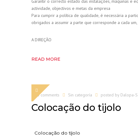
Garantir o correcto estado das instalações, máquinas 
actividade, objectivos e metas da empresa
Para cumprir a política de qualidade, é necessária a pa
obrigados a assumir a parte que corresponde a cada um
A DIREÇÃO
READ MORE
0 comments
Sin categoría
posted by
Dalopa-
Colocação do tijolo
Colocação do tijolo