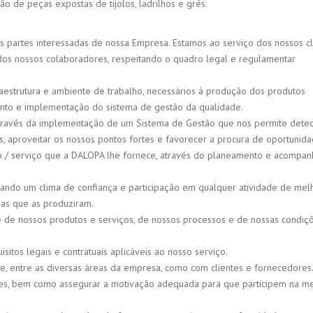
o de peças expostas de tijolos, ladrilhos e grés.
das partes interessadas de nossa Empresa. Estamos ao serviço dos nossos cl
os nossos colaboradores, respeitando o quadro legal e regulamentar
aestrutura e ambiente de trabalho, necessários à produção dos produtos
to e implementação do sistema de gestão da qualidade.
através da implementação de um Sistema de Gestão que nos permite detect
as, aproveitar os nossos pontos fortes e favorecer a procura de oportunida
to / serviço que a DALOPA lhe fornece, através do planeamento e acompa
iando um clima de confiança e participação em qualquer atividade de melh
sas que as produziram.
e de nossos produtos e serviços, de nossos processos e de nossas condiç
itos legais e contratuais aplicáveis ​​ao nosso serviço.
e, entre as diversas áreas da empresa, como com clientes e fornecedores
ores, bem como assegurar a motivação adequada para que participem na me