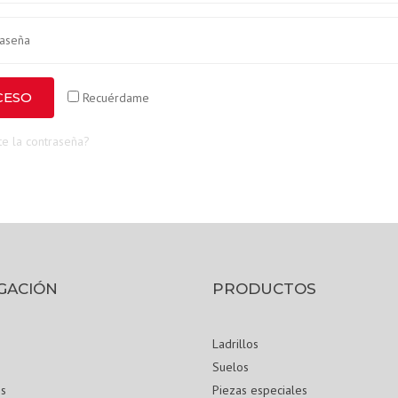
CESO
Recuérdame
te la contraseña?
GACIÓN
PRODUCTOS
Ladrillos
s
Suelos
s
Piezas especiales