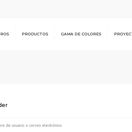
TROS
PRODUCTOS
GAMA DE COLORES
PROYEC
LADRILLOS
GALERÍA INTERACTIVA
SUELOS
PIEZAS ESPECIALES
FACHADA VENTILADA
der